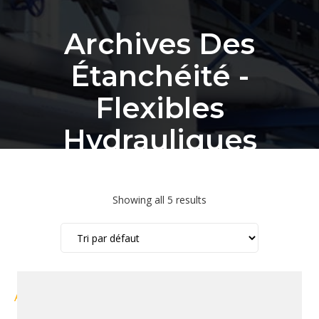
Archives Des
Étanchéité -
Flexibles
Hydrauliques
Fournitures
Industrielles
Showing all 5 results
Bordeaux
Accueil
Produit