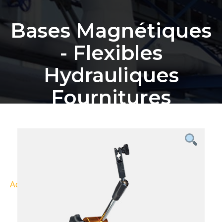
Bases Magnétiques
- Flexibles
Hydrauliques
Fournitures
Industrielles
Bordeaux
Accueil
Nos Produits
Bases magnétiques