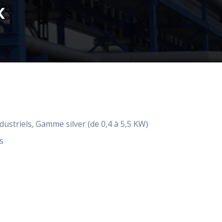
x
dustriels
,
Gamme silver (de 0,4 à 5,5 KW)
s