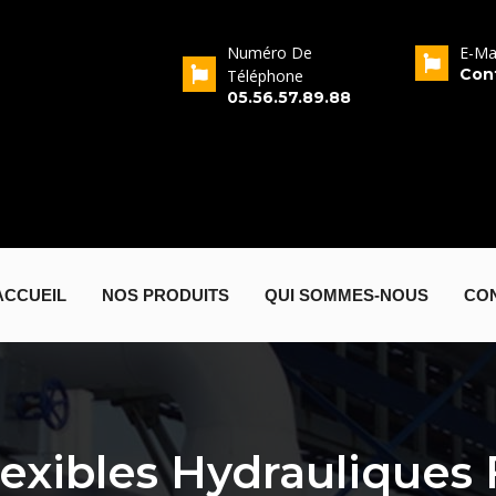
resse
Numéro De
E-Ma
Rue Jean Baptiste
Con
Téléphone
rrin, 33320 Eysines
05.56.57.89.88
ACCUEIL
NOS PRODUITS
QUI SOMMES-NOUS
CO
lexibles Hydrauliques 