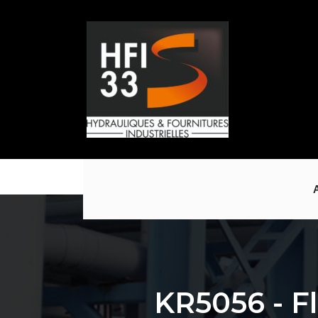
Numéro De
E-Mail
Ad
Contact@hfi33.fr
5 
Téléphone
Pe
05.56.57.89.88
KR5056 - F