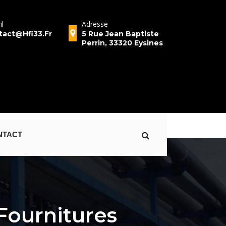
il
Adresse
Numéro 
tact@hfi33.fr
5 Rue Jean Baptiste
Téléphon
Perrin, 33320 Eysines
05.56.5
NTACT
Fournitures