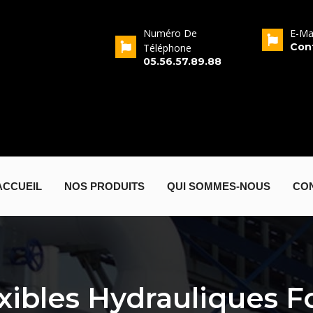
resse
Numéro De
E-Ma
Rue Jean Baptiste
Con
Téléphone
rrin, 33320 Eysines
05.56.57.89.88
ACCUEIL
NOS PRODUITS
QUI SOMMES-NOUS
CO
exibles Hydrauliques F