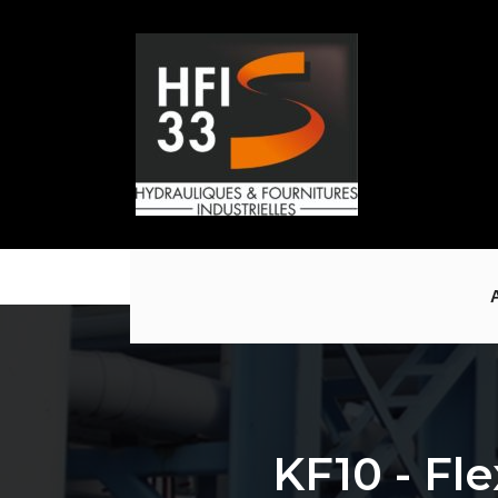
Numéro De
E-Mail
Ad
Contact@hfi33.fr
5 
Téléphone
Pe
05.56.57.89.88
KF10 - Fl