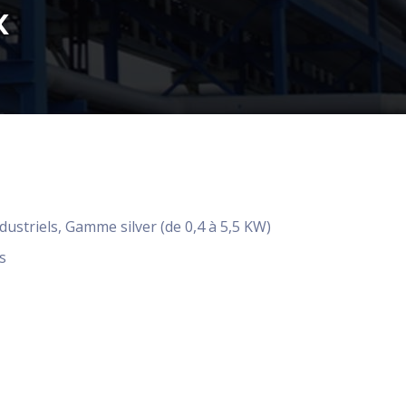
x
dustriels
,
Gamme silver (de 0,4 à 5,5 KW)
s