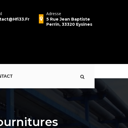
il
Adresse
Numéro 
tact@hfi33.fr
5 Rue Jean Baptiste
Téléphon
Perrin, 33320 Eysines
05.56.5
NTACT
ournitures